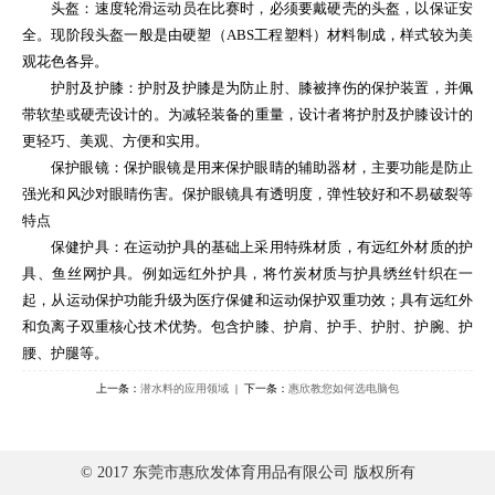
头盔：速度轮滑运动员在比赛时，必须要戴硬壳的头盔，以保证安
全。现阶段头盔一般是由硬塑（ABS工程塑料）材料制成，样式较为美
观花色各异。
护肘及护膝：护肘及护膝是为防止肘、膝被摔伤的保护装置，并佩
带软垫或硬壳设计的。为减轻装备的重量，设计者将护肘及护膝设计的
更轻巧、美观、方便和实用。
保护眼镜：保护眼镜是用来保护眼睛的辅助器材，主要功能是防止
强光和风沙对眼睛伤害。保护眼镜具有透明度，弹性较好和不易破裂等
特点
保健护具：在运动护具的基础上采用特殊材质，有远红外材质的护
具、鱼丝网护具。例如远红外护具，将竹炭材质与护具绣丝针织在一
起，从运动保护功能升级为医疗保健和运动保护双重功效；具有远红外
和负离子双重核心技术优势。包含护膝、护肩、护手、护肘、护腕、护
腰、护腿等。
上一条：
潜水料的应用领域
| 下一条：
惠欣教您如何选电脑包
© 2017 东莞市惠欣发体育用品有限公司 版权所有