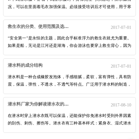
况，可以在里面着毛衣加强保温。必须接受培训后才可使用，用于寒
冷地带的潜水。
救生衣的分类、使用范围及选购技巧
2017-07-01
“安全第一”是永恒的主题，因此合乎标准浮力的救生衣就尤为重要。
如果是船，无论是江河还是湖海，你会游泳也要穿上救生背心，因为
如果一旦发生险情，加上风浪或寒冷，即时你精通水性，也往往保证
不了百分之百的不出事。
潜水料的成分结构
2017-07-01
潜水料是一种合成橡胶发泡体，手感细腻，柔软，富有弹性，具有防
震，保温，弹性，不透水，不透气等特点。广泛用于潜水料的制造，
所以大家就为它起了个通俗易懂的名字：Neoprene（潜水料）。
潜水料厂家为你解读潜水衣的性能
2017-08-10
在潜水时穿上潜水衣既可以保温，还能保护你免潜水时受到外界因素
的刮伤、刺伤、擦伤等。潜水衣有三种基本样式：紧身衣、湿式潜水
衣和干式潜水衣。