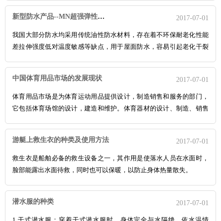
成品厂家的大力推界，已经成为应用领域不断拓宽拓展的新型材料。
新型防水产品--MN超强弹性防水材料
2017-07-01
我国大部分防水均采用传统油性防水材料，存在着不环保耐老化性能
差拉伸强度低对温度敏感等缺点，用于屋面防水，容易引起老化干裂
变形折断分层等现象；用于室内防水，形状复杂的场所，施工困难，
面对渗漏现象，无法彻底解决。
中国体育用品市场的发展现状
2017-07-01
体育用品市场是为体育运动用品提供设计，制造销售和服务的部门，
它包括体育场馆的设计，建造和维护。体育器材的设计、制造、销售
和安装，体育服装、鞋帽等的设计、生产和销售。
游艇上救生衣的种类及使用方法
2017-07-01
救生衣是船舶必备的救生设备之一，其作用是使落水人员在水面时，
脸部能露出水面待救，同时也可以保暖，以防止身体热量散失。
潜水服的种类
2017-07-01
1.干式潜水服：穿着干式潜水服时，身体完全与水隔绝，依水温情