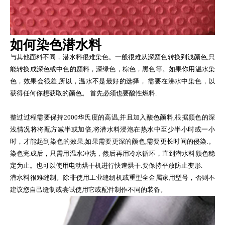
如何染色潜水料
与其他面料不同，潜水料很难染色。一般很难从深颜色转换到浅颜色,只
能转换成深色或中色的颜料，深绿色，棕色，黑色等。如果你用温水染
色，效果会很差,所以，温水不是最好的选择， 需要在沸水中染色，以
获得任何你想获取的颜色。 首先必须也要酸性燃料.
整过过程需要保持2000华氏度的高温,并且加入酸色颜料,根据颜色的深
浅情况将将配方减半或加倍,将潜水料浸泡在热水中至少半小时或一小
时，才能起到染色的效果,如果需要更深的颜色,需要更长时间的侵染.。
染色完成后，只需用温水冲洗，然后再用冷水循环，直到潜水料颜色稳
定为止。也可以使用电动烘干机进行快速烘干.要保持平放防止变形.
潜水料很难缝制。除非使用工业缝纫机或重型全金属家用型号，否则不
建议您自己缝制或尝试使用它或配件制作不同的装备。