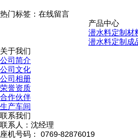
热门标签：在线留言
产品中心
潜水料定制材
潜水料定制成
关于我们
公司简介
公司文化
公司相册
荣誉资质
合作伙伴
生产车间
联系我们
联系人：沈经理
座机号码： 0769-82876019