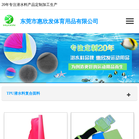
20年专注潜水料产品定制加工生产
东莞市惠欣发体育用品有限公司
TPU潜水料复合面料