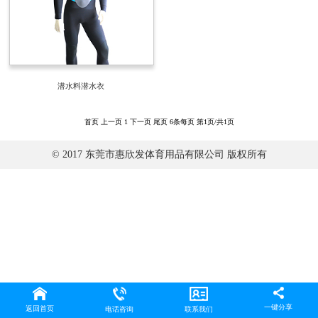
潜水料潜水衣
首页
上一页
1
下一页
尾页
6条每页
第1页/共1页
© 2017 东莞市惠欣发体育用品有限公司 版权所有
一键分享
返回首页
电话咨询
联系我们