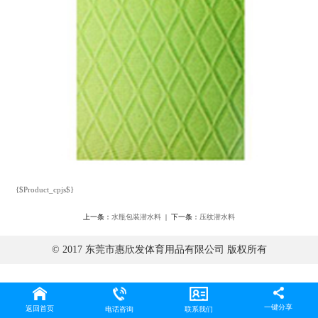
{$Product_cpjs$}
上一条：
水瓶包装潜水料
| 下一条：
压纹潜水料
© 2017 东莞市惠欣发体育用品有限公司 版权所有
一键分享
返回首页
电话咨询
联系我们